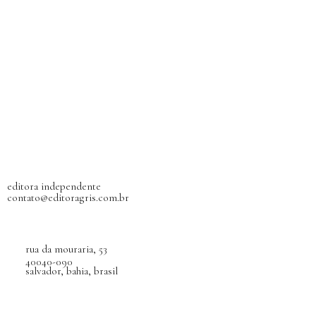
editora independente
contato@editoragris.com.br
rua da mouraria, 53
40040-090
salvador, bahia, brasil