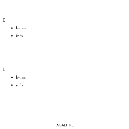
Ir
para
o
conteúdo
livros
info
livros
info
.SSALITRE. 