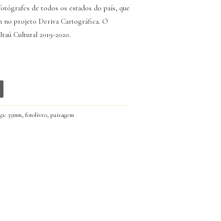
otógrafes de todos os estados do país, que
m no projeto
Deriva Cartográfica
. O
taú Cultural 2019-2020.
gs:
35mm
,
fotolivro
,
paisagem