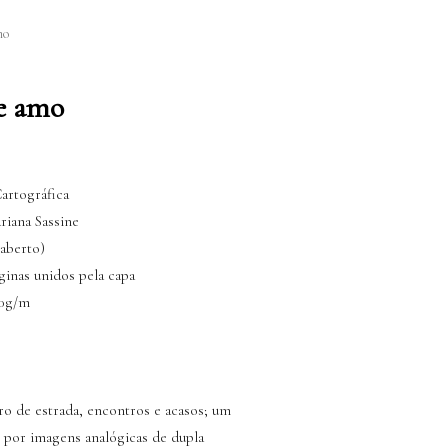
mo
te amo
artográfica
riana Sassine
(aberto)
ginas unidos pela capa
20g/m
ro de estrada, encontros e acasos; um
 por imagens analógicas de dupla