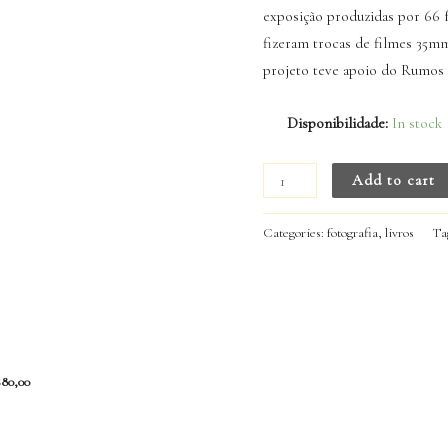
exposição produzidas por 66 f
fizeram trocas de filmes 35m
projeto teve apoio do Rumos I
Disponibilidade:
In stock
Add to cart
Categories:
fotografia
,
livros
Ta
$
80,00