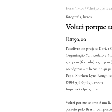
Voltei
Home
/
livros
/ Voltei porque te a
porque
fotografia
,
livros
te
Voltei porque 
amo
quantity
R$
150,00
Fotolivro do projeto Deriva C
Organização Yuji Kodato e Ma
17×23 cm (fechado), 69x23cm 
96 páginas – 2 livros de 48 pá
Papel Munken Lynx Rough 1
ISBN 978-65-85702-00-3
Impressão Ipsis, 2023
Voltei porque te amo é um liv
passeio pelo Brasil, composto