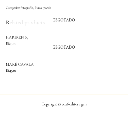
Categories:
fotografia
,
livros
,
poesia
ESGOTADO
Related products
HARIKEN 87
R$
45,00
ESGOTADO
MARÉ CAVALA
R$
45,00
Copyright © 2026 editora gris