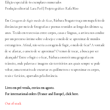
Edição especial de 60 exemplares numerados
Produção editorial: Lara Perl | Projeto gráfico: Rafa Moo
Em
Coragem de fugir medo de ficar
, Bárbara Bragato traça um mapa feito de
distâncias por meio de fotografias e poemas reunidos ao longo dos últimos 14
anos. Tecido em travessias entre corpos, casas e línguas, a artista nos conduz
por um percurso íntimo sobre o desejo e o medo de se aproximar de mundos
estrangeiros.
Afinal, não seria a coragem de fugir, o medo de ficar? A vontade
de se afastar, o anseio de se aproximar? O temor de tocar, a busca por ser
alcançado? Entre o fugir e o ficar, Bárbara constrói uma geografia em
trânsito, onde palavras e imagens são territórios aos quais sempre se pode
voltar; uma tentativa de encurtar os quilômetros e reaproximar os corpos,
reais e fictícios, apartados pela distância.
Livro em pré-venda, envios em agosto.
For international orders (France and Europe),
click here
.
Out of stock