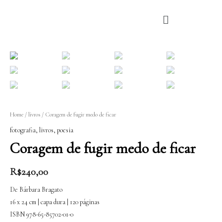
Ir
para
o
conteúdo
Home
/
livros
/ Coragem de fugir medo de ficar
fotografia
,
livros
,
poesia
Coragem de fugir medo de ficar
R$
240,00
De Bárbara Bragato
16 x 24 cm | capa dura | 120 páginas
ISBN 978-65-85702-01-0